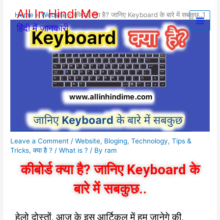
Skip
All In Hindi Me
Home
Website
कीबोर्ड क्या है? जानिए Keyboard के बारे में सबकुछ..1
to
हिंदी में जानकारी
content
Leave a Comment
/
Website
,
Bloging
,
Technology
,
Tips &
Tricks
,
क्या है ? / What is ?
/ By
ram
कीबोर्ड क्या है? जानिए Keyboard के
बारे में सबकुछ..
हेलो दोस्तों, आज के इस आर्टिकल में हम जानेगे की,